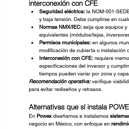
interconexión con CFE
Seguridad eléctrica:
 la NOM-001-SEDE-2
y baja tensión. Debe cumplirse en cualq
Normas NMX/IEC:
 exija que equipos 
equivalentes (módulos/tejas, inversores
Permisos municipales:
 en algunos munic
modificación de cubierta o instalación 
Interconexión con CFE:
 requiere memor
especificaciones del inversor y cumplim
tiempos pueden variar por zona y capa
Recomendación operativa:
verifique viabil
para evitar rediseños y retrasos.
Alternativas que sí instala POW
En 
Powex
 diseñamos e instalamos 
sistemas
negocio en México, con enfoque en 
rendimi