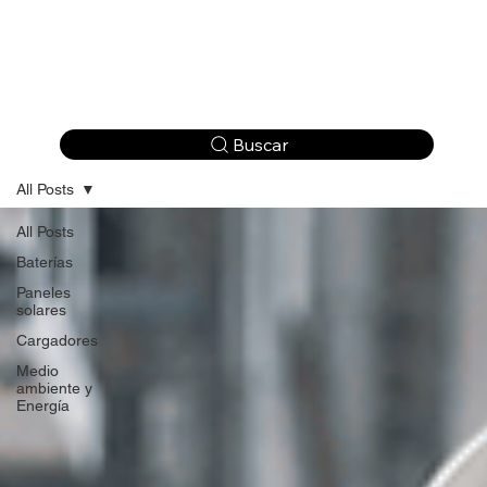
All Posts
All Posts
Baterías
Paneles
solares
Cargadores
Medio
ambiente y
Energía