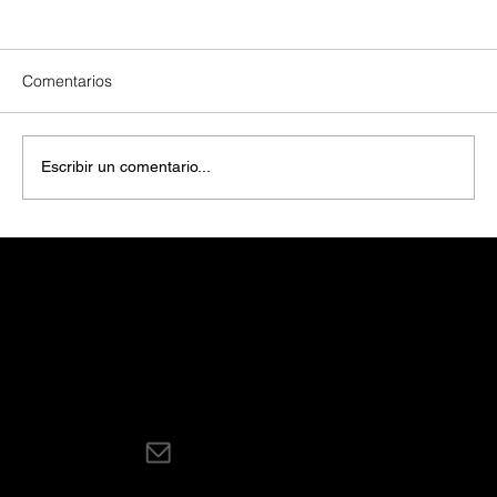
Comentarios
Escribir un comentario...
Beneficios de instalar cargadores para
autos eléctricos en Centros Comerciales
Aviso Legal
Aviso de Privacidad