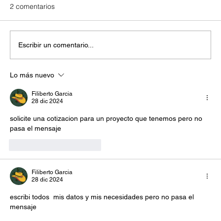
2 comentarios
Escribir un comentario...
Lo más nuevo
Beneficios de instalar cargadores para
autos eléctricos en Centros Comerciales
Filiberto Garcia
28 dic 2024
solicite una cotizacion para un proyecto que tenemos pero no 
pasa el mensaje
Me gusta
Reaccionar
Filiberto Garcia
28 dic 2024
escribi todos  mis datos y mis necesidades pero no pasa el 
mensaje