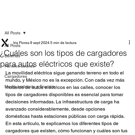
All Posts
Iris Flores
9 sept 2024
5 min de lectura
All Posts
¿Cuáles son los tipos de cargadores
Baterías
para autos eléctricos que existe?
Paneles solares
La movilidad eléctrica sigue ganando terreno en todo el 
Cargadores
mundo, y México no es la excepción. Con cada vez más 
Medio ambiente y Energía
modelos de autos eléctricos en las calles, conocer los 
tipos de cargadores disponibles es esencial para tomar 
decisiones informadas. La infraestructura de carga ha 
avanzado considerablemente, desde opciones 
domésticas hasta estaciones públicas con carga rápida. 
En esta artículo, te explicamos los diferentes tipos de 
cargadores que existen, cómo funcionan y cuáles son tus 