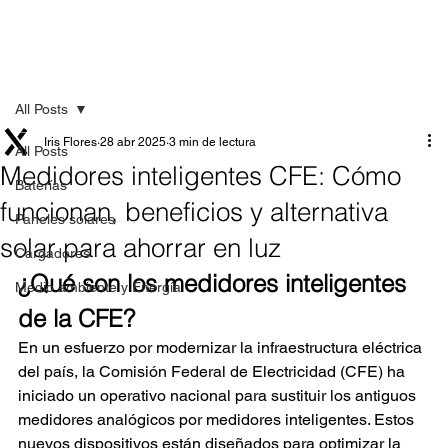
All Posts
Iris Flores
28 abr 2025
3 min de lectura
All Posts
Medidores inteligentes CFE: Cómo
Baterías
funcionan, beneficios y alternativa
Paneles solares
solar para ahorrar en luz
Cargadores
¿Qué son los medidores inteligentes 
Medio ambiente y Energía
de la CFE?
En un esfuerzo por modernizar la infraestructura eléctrica 
del país, la Comisión Federal de Electricidad (CFE) ha 
iniciado un operativo nacional para sustituir los antiguos 
medidores analógicos por medidores inteligentes. Estos 
nuevos dispositivos están diseñados para optimizar la 