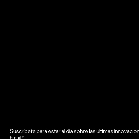
hola@powex.mx
Atención Oficina Central: 55 2397 5140
Atención BCS: 612 177 5342
Av. Paseo de la Reforma 296, Piso 39, Oficina
39B144, Colonia Juárez, Delegación Cuauhtémoc,
C.P. 06600, Ciudad de México.
SOCIAL
LEGAL
LinkedIn
Aviso Legal
Aviso de Privacidad
Facebook
Instagram
X
POWEX
© 2026 Todos los derechos reservados
Suscríbete para estar al día sobre las últimas innovaci
Email
*